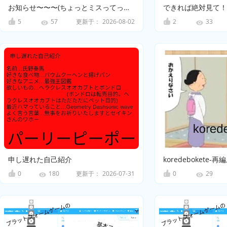
お知らせ〜〜〜(ちょっとミスってったから訂正しました)
できれば絶対見て！
5
更新于：
2026-08-02
2
57
33
申し遅れた自己紹介
koredebokete-再
0
更新于：
2026-07-31
0
180
29