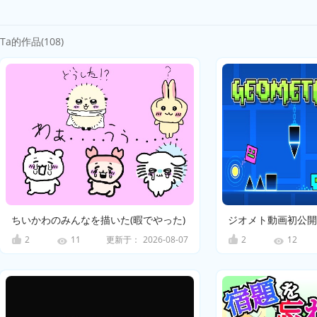
Ta的作品(108)
ちいかわのみんなを描いた(暇でやった)
ジオメト動画初公開
2
更新于：
2026-08-07
2
11
12