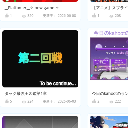
__Platfomer__✧ new game ✧
1
更新于：
2026-06-08
1
320
208
タッグ最強王図鑑第1章
今日のkahootの
5
更新于：
2026-06-03
2
224
222