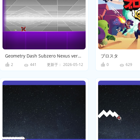
Geometry Dash Subzero Nexus version
ブロスタ
2
更新于：
2026-05-12
0
441
629