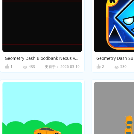
Geometry Dash Bloodbank Nexus verson
Geometry Dash Su
1
更新于：
2026-03-19
2
433
530