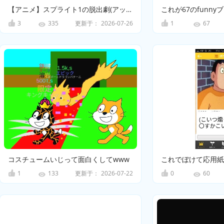
【アニメ】スプライト1の脱出劇(アップグレードしました)
3
更新于：
2026-07-26
1
335
67
コスチュームいじって面白くしてwww
1
更新于：
2026-07-22
0
133
60