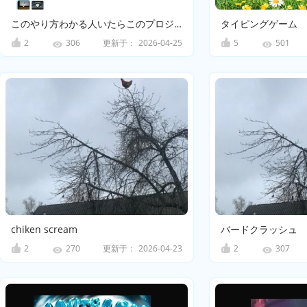
このやり方わかる人いたらこのプロジェクトリミックスしてやり方を教えてください。
タイピングゲーム
2
更新于：
2026-04-25
5
306
501
chiken scream
バードクラッシュ
2
更新于：
2026-04-23
2
270
307