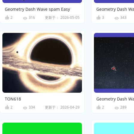
Geometry Dash Wave spam Easy
Geometry Dash W
2
更新于：
2026-05-05
3
316
343
TON618
2
更新于：
2026-04-29
2
334
289