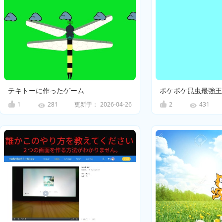
テキトーに作ったゲーム
ポケポケ昆虫最強王
1
更新于：
2026-04-26
2
281
431