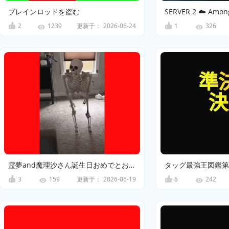
ブレインロッドを盗む
2
更新于：
2026-06-24
1
1239
326
霊夢and魔理沙さん誕生日おめでとおおおおおおおおおおおおおおおおおおおおおおおおおおおおおおお
タッグ最強王図鑑第
3
更新于：
2026-06-19
6
159
242