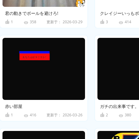
君の動きでボールを避けろ!
クレイジーいっもボ
1
更新于：
2026-03-29
3
358
414
赤い部屋
ガチの出来事です。
1
更新于：
2026-03-26
2
416
380