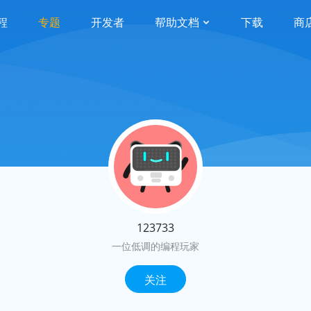
程
专题
开发者
帮助文档
下载
商
123733
一位低调的编程玩家
关注