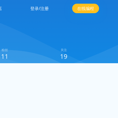
店
登录/注册
在线编程
粉丝
关注
11
19