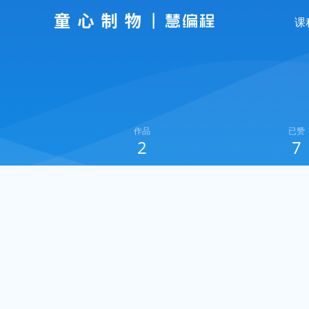
课
作品
已赞
2
7