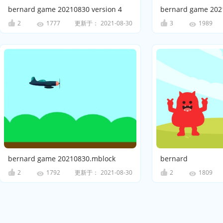
bernard game 20210830 version 4
bernard game 2021
2
更新于：
2021-08-30
3
1777
1989
bernard game 20210830.mblock
bernard
2
更新于：
2021-08-30
2
1792
1809