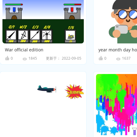
War official edition
year month day h
0
更新于：
2022-09-05
0
1845
1637