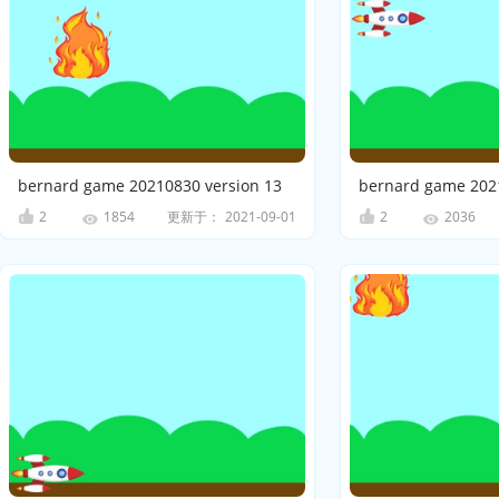
bernard game 20210830 version 13
bernard game 2021
2
更新于：
2021-09-01
2
1854
2036