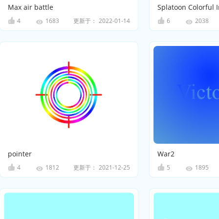
Max air battle
Splatoon Colorful 
4
更新于：
2022-01-14
6
1683
2038
pointer
War2
4
更新于：
2021-12-25
5
1812
1895