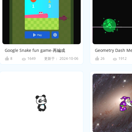
Google Snake fun game-再編成
Geometry Dash M
8
更新于：
2024-10-06
26
1649
1912