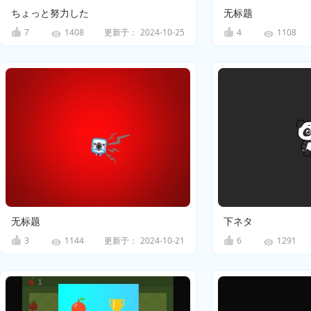
ちょっと努力した
无标题
7
更新于：
2024-10-25
4
1408
1108
无标题
下ネタ
3
更新于：
2024-10-21
6
1144
1291