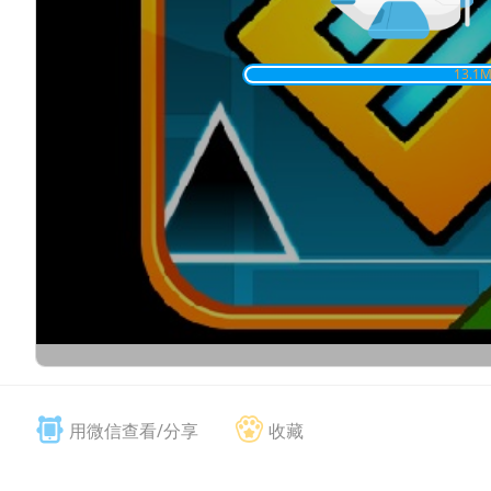
13.1
M
用微信查看/分享
收藏