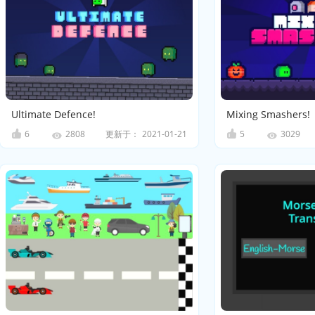
Ultimate Defence!
Mixing Smashers!
6
更新于：
2021-01-21
5
2808
3029