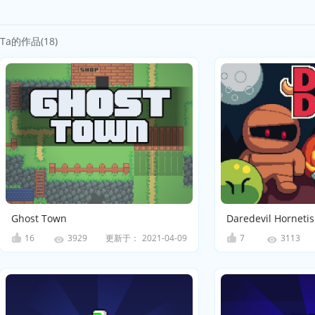
Ta的作品(18)
Ghost Town
Daredevil Hornetis
16
更新于：
2021-04-09
7
3929
3113