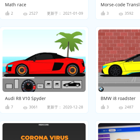
Math race
Morse-code Transl
2
更新于：
2021-01-09
3
2527
3592
Audi R8 V10 Spyder
BMW i8 roadster
7
更新于：
2020-12-28
3
3061
2487