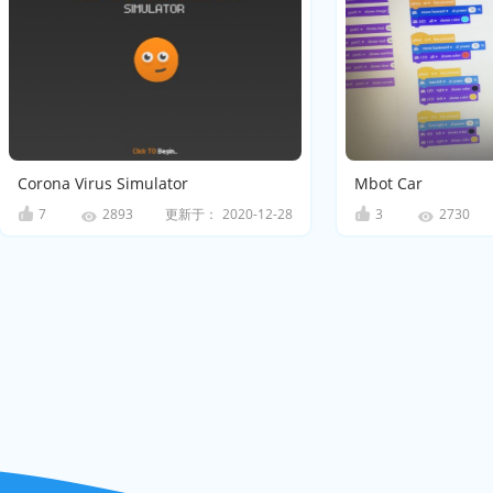
Corona Virus Simulator
Mbot Car
7
更新于：
2020-12-28
3
2893
2730