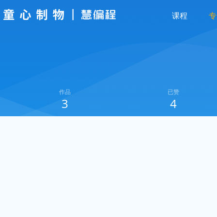
课程
专
作品
已赞
3
4