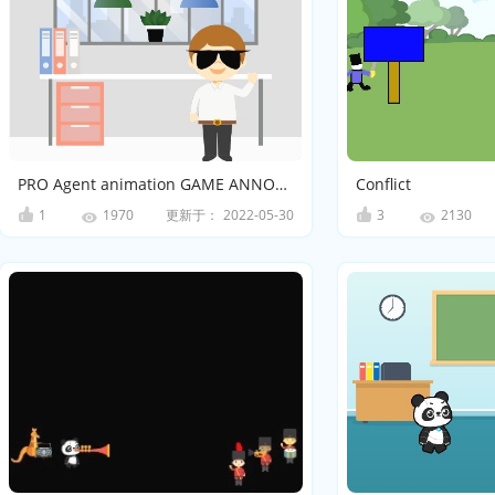
PRO Agent animation GAME ANNOUNCEMENT!!
Conflict
1
更新于：
2022-05-30
3
1970
2130