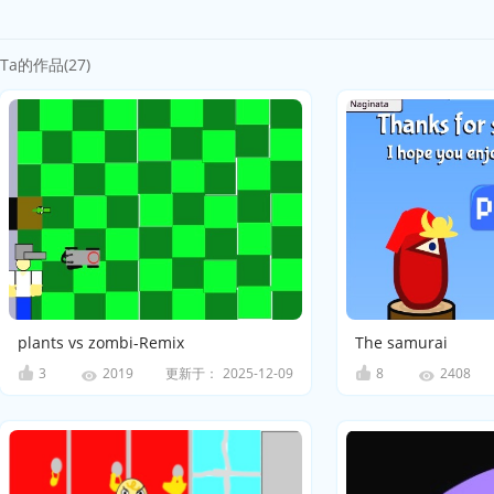
Ta的作品(27)
plants vs zombi-Remix
The samurai
3
更新于：
2025-12-09
8
2019
2408