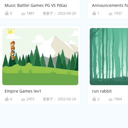
Music Battle! Games PG VS Pdiaz
Announcements for
0
更新于：
2022-04-20
1
1881
1937
Empire Games lev1
run rabbit
4
更新于：
2022-02-24
2
2455
1964