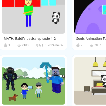
MATH: Baldi's basics episode 1-2
Sonic Animation F
3
更新于：
2024-04-06
2
2183
2057