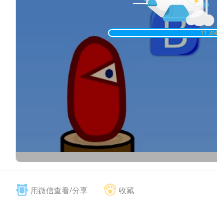
11.4
M
用微信查看/分享
收藏