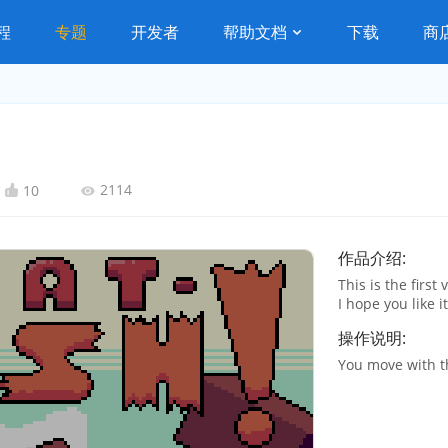
程
专题
开发者
帮助文档
下载
商
2114
10
作品介绍:
This is the first
I hope you like it
操作说明:
You move with th