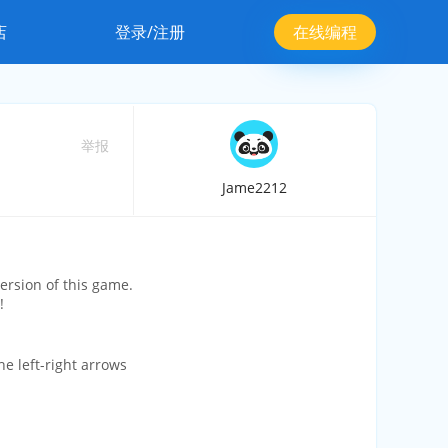
店
登录/注册
在线编程
举报
Jame2212
 version of this game.
!
e left-right arrows