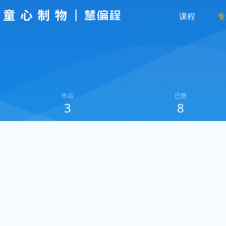
课程
专
作品
已赞
3
8