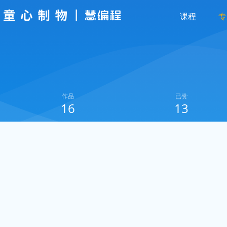
课程
专
作品
已赞
16
13