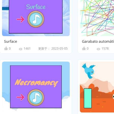
Surface
Garabato automát
0
更新于：
2023-05-05
0
1461
1578