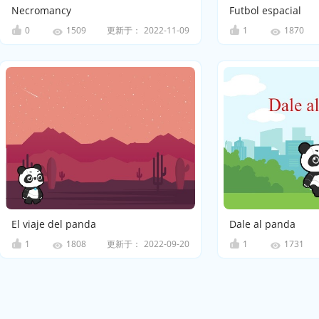
Necromancy
Futbol espacial
0
更新于：
2022-11-09
1
1509
1870
El viaje del panda
Dale al panda
1
更新于：
2022-09-20
1
1808
1731