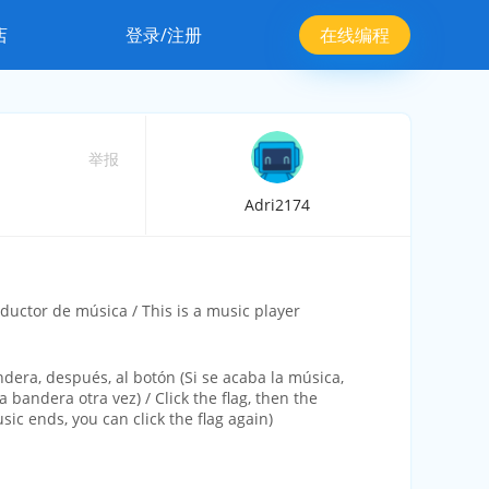
店
登录/注册
在线编程
举报
Adri2174
ductor de música / This is a music player
andera, después, al botón (Si se acaba la música,
 bandera otra vez) / Click the flag, then the
sic ends, you can click the flag again)