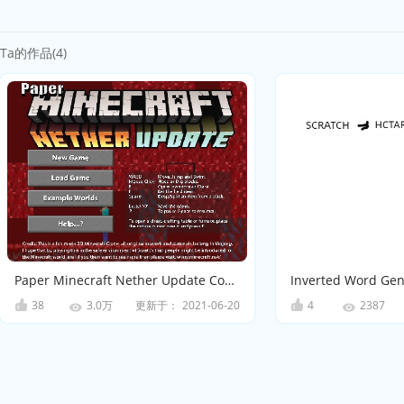
Ta的作品(4)
Paper Minecraft Nether Update Concept Game
Inverted Word Gen
38
更新于：
2021-06-20
4
3.0万
2387