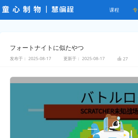
课程
专
フォートナイトに似たやつ
发布于：
2025-08-17
更新于：
2025-08-17
27