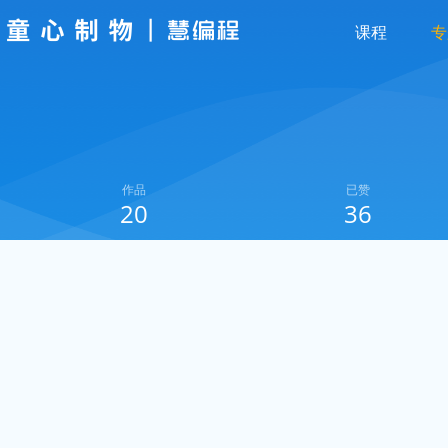
课程
专
作品
已赞
20
36