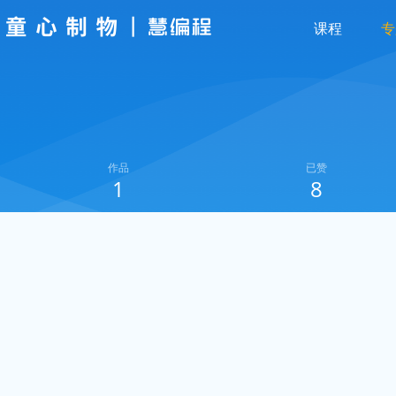
课程
专
作品
已赞
1
8