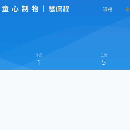
课程
专
作品
已赞
1
5