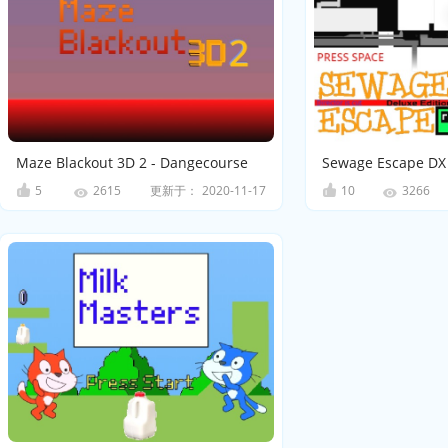
Maze Blackout 3D 2 - Dangecourse
Sewage Escape DX 
5
更新于：
2020-11-17
10
2615
3266