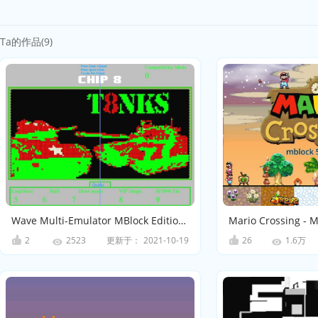
Ta的作品(9)
Wave Multi-Emulator MBlock Edition - V0.5.M
2
更新于：
2021-10-19
26
2523
1.6万