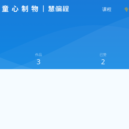
课程
专
作品
已赞
3
2