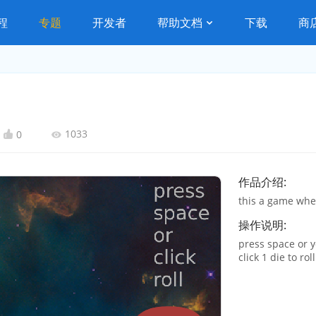
程
专题
开发者
帮助文档
下载
商
1033
0
作品介绍:
this a game wher
操作说明:
press space or yo
click 1 die to rol