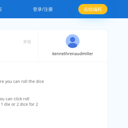
店
登录/注册
在线编程
举报
kennethrenaudmiller
e you can roll the dice
u can click roll
l 1 die or 2 dice for 2