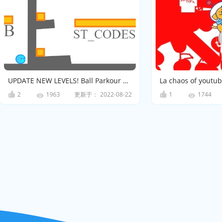
UPDATE NEW LEVELS! Ball Parkour 5!-Remix
La chaos of youtu
2
更新于：
2022-08-22
1
1963
1744