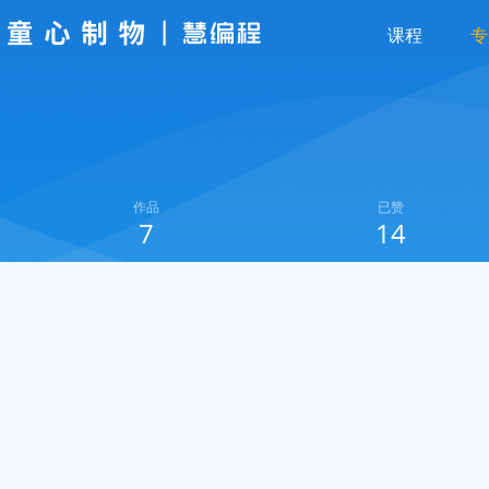
课程
专
作品
已赞
7
14