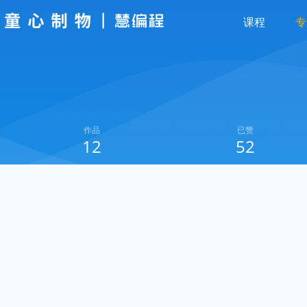
课程
专
作品
已赞
12
52