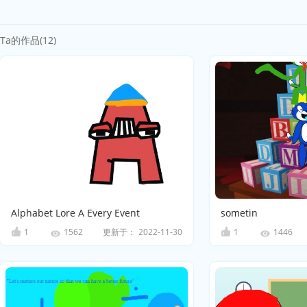
Ta的作品(12)
Alphabet Lore A Every Event
sometin
1
更新于：
2022-11-30
1
1562
1446