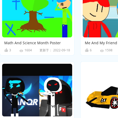
Math And Science Month Poster
3
更新于：
2022-09-18
6
1604
1598