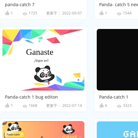
panda-catch 7
Panda- catch 5 ne
1
更新于：
2022-09-07
1
1725
1544
Panda-catch 1 bug editon
Panda-catch 1
1
更新于：
2022-07-14
6
1668
3323