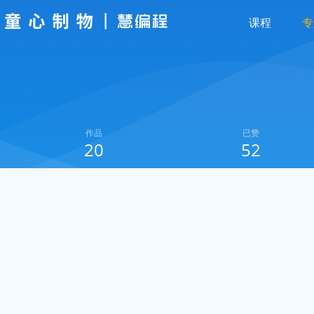
课程
专
作品
已赞
20
52