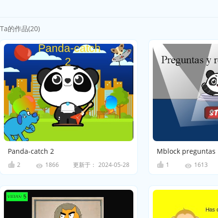
Ta的作品(20)
Panda-catch 2
Mblock preguntas
2
更新于：
2024-05-28
1
1866
1613