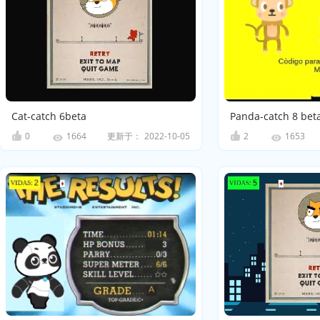
Cat-catch 6beta
Panda-catch 8 bet
0
更新于：
2022-10-05
2
1664
1653