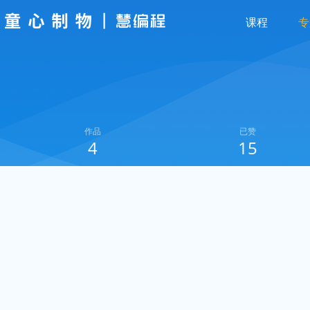
课程
专
作品
已赞
4
15