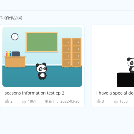
Ta的作品(4)
seasons information test ep 2
I have a special de
2
更新于：
2022-03-20
3
1861
1855