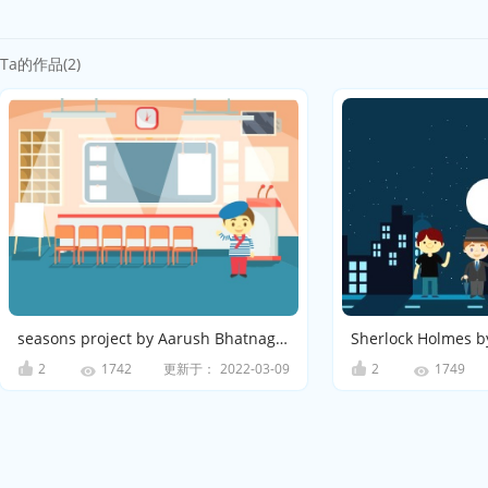
Ta的作品(2)
seasons project by Aarush Bhatnagar
2
更新于：
2022-03-09
2
1742
1749