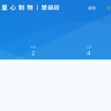
课程
专
作品
已赞
2
4