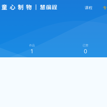
课程
专
作品
已赞
1
0