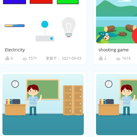
Electricity
shooting game
0
更新于：
2021-09-03
2
1571
1614