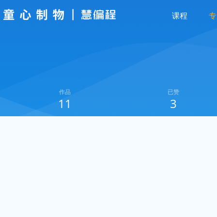
课程
专
作品
已赞
11
3