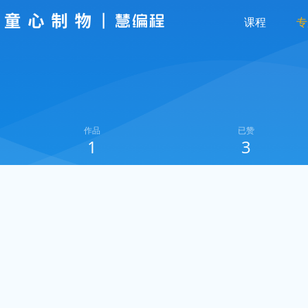
课程
专
作品
已赞
1
3