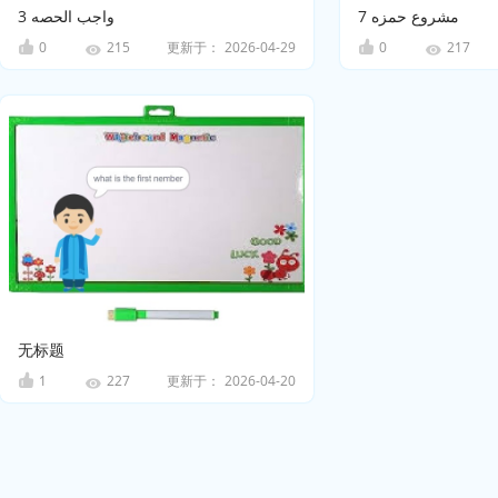
مشروع حمزه 7
واجب الحصه 3
0
更新于：
2026-04-29
0
215
217
无标题
1
更新于：
2026-04-20
227