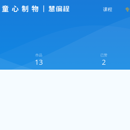
课程
专
作品
已赞
13
2