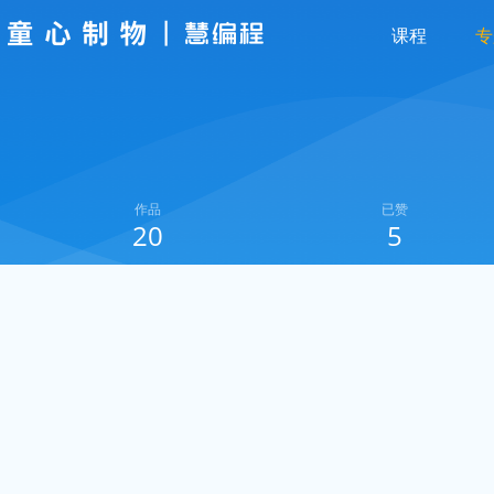
课程
专
作品
已赞
20
5