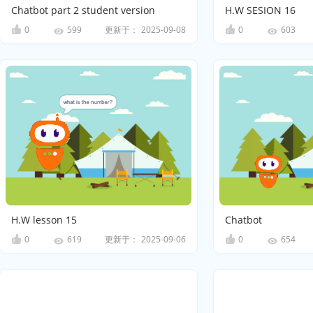
Chatbot part 2 student version
H.W SESION 16
0
更新于：
2025-09-08
0
599
603
H.W lesson 15
Chatbot
0
更新于：
2025-09-06
0
619
654