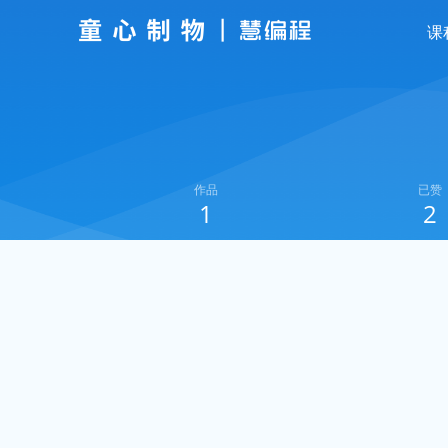
课
作品
已赞
1
2