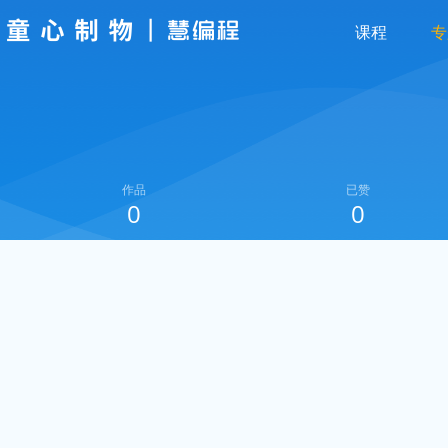
课程
专
作品
已赞
0
0