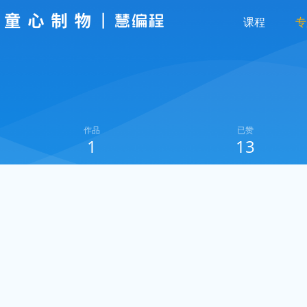
课程
专
作品
已赞
1
13