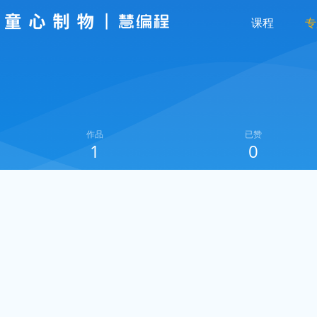
课程
专
作品
已赞
1
0