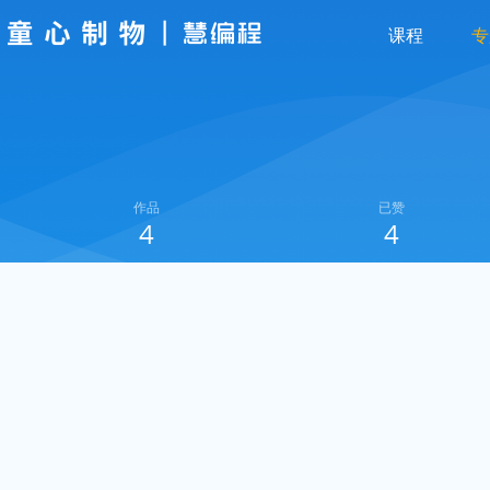
课程
专
作品
已赞
4
4