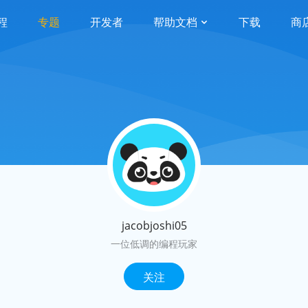
程
专题
开发者
帮助文档
下载
商
jacobjoshi05
一位低调的编程玩家
关注