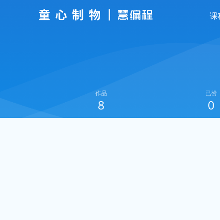
课
作品
已赞
8
0