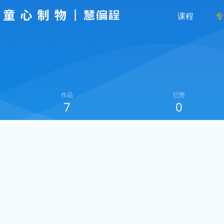
课程
专
作品
已赞
7
0