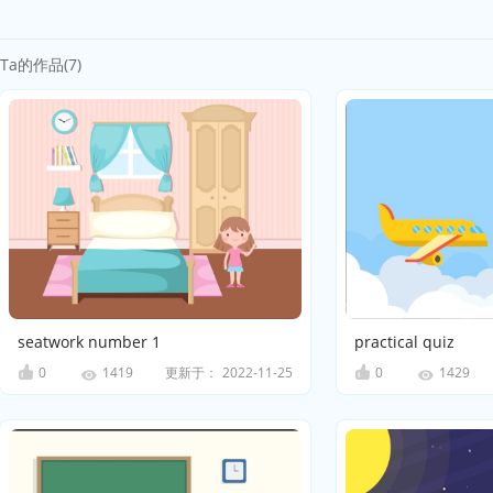
Ta的作品(7)
seatwork number 1
practical quiz
0
更新于：
2022-11-25
0
1419
1429