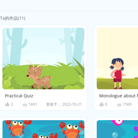
Ta的作品(11)
Practical Quiz
Monologue about f
2
更新于：
2022-10-21
0
1691
1569