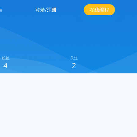
店
登录/注册
在线编程
粉丝
关注
4
2