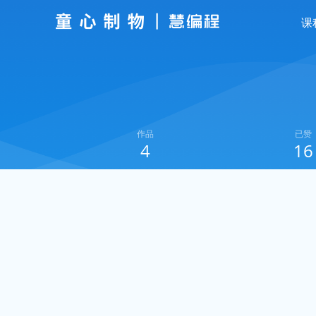
课
作品
已赞
4
16