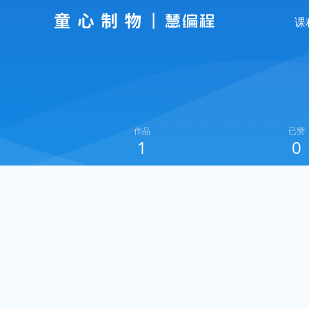
课
作品
已赞
1
0