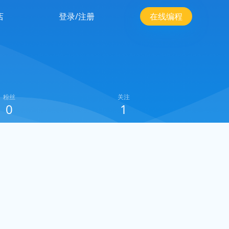
店
登录/注册
在线编程
粉丝
关注
0
1