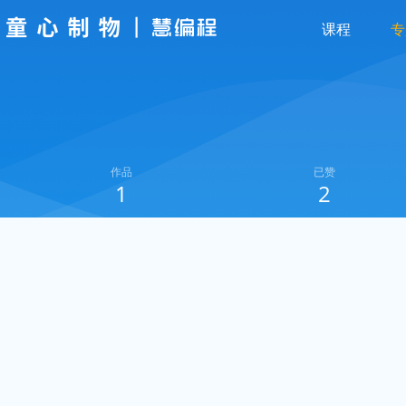
课程
专
作品
已赞
1
2