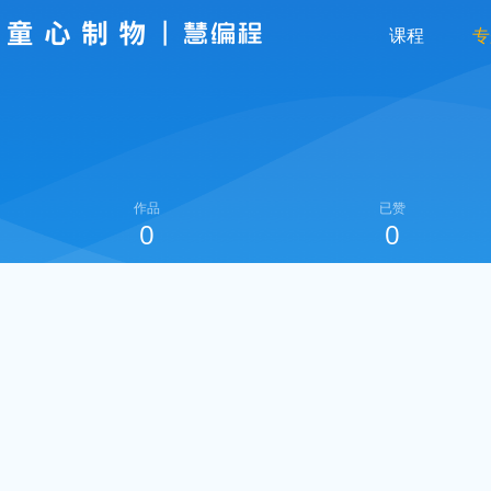
课程
专
作品
已赞
0
0