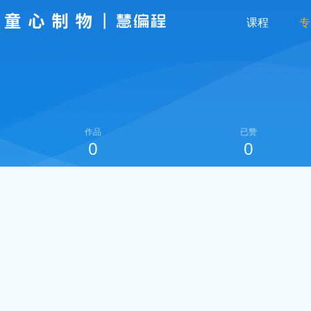
课程
专
作品
已赞
0
0