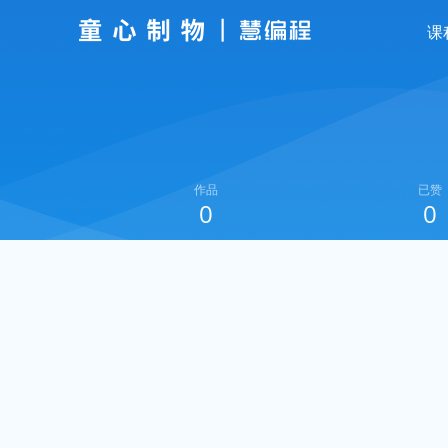
课
作品
已赞
0
0