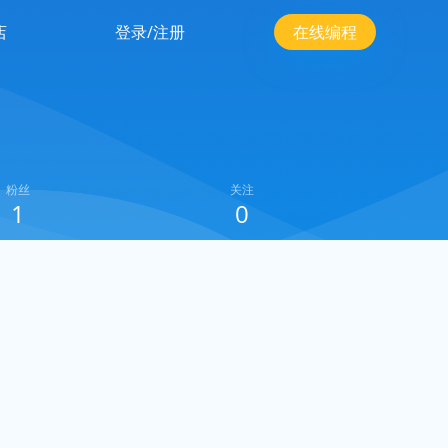
店
登录/注册
在线编程
粉丝
关注
1
0