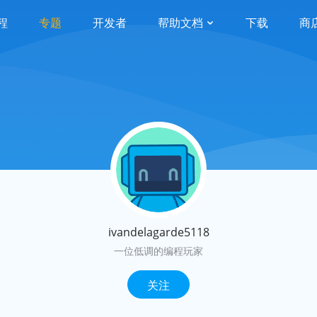
程
专题
开发者
帮助文档
下载
商
ivandelagarde5118
一位低调的编程玩家
关注