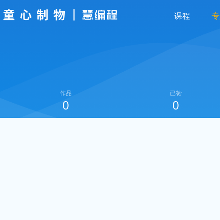
课程
专
作品
已赞
0
0