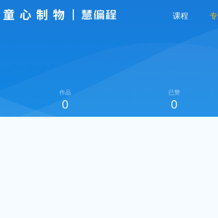
课程
专
作品
已赞
0
0