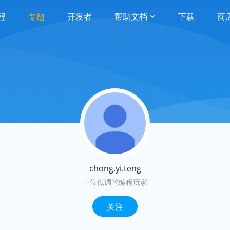
程
专题
开发者
帮助文档
下载
商
chong.yi.teng
一位低调的编程玩家
关注