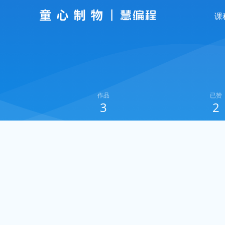
课
作品
已赞
3
2