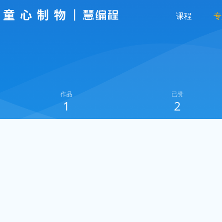
课程
专
作品
已赞
1
2