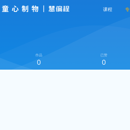
课程
专
作品
已赞
0
0